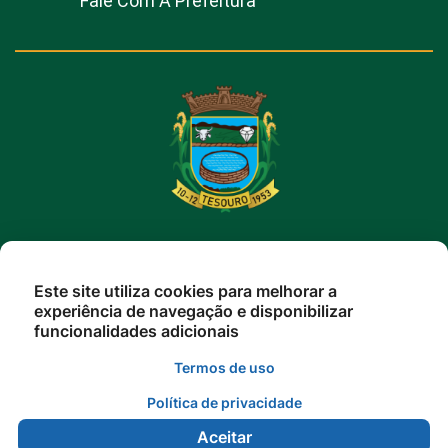
Fale Com A Prefeitura
PREFEITURA DE TESOURO
Este site utiliza cookies para melhorar a
R. Dr. Humberto Marcílio, 158 - Centro, Tesouro
experiência de navegação e disponibilizar
funcionalidades adicionais
- MT, 78775-000
(66) 3435-1118
Termos de uso
Atendimento De Segunda A Sexta 12h Às 18h
Política de privacidade
Aceitar