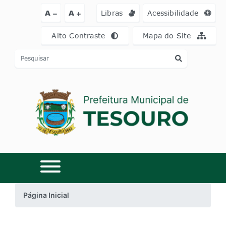
Ir para o conteúdo [alt+1]
Ir para o menu [alt+2]
Ir para a busca [a
A
A
Libras
Acessibilidade
Alto Contraste
Mapa do Site
Página Inicial